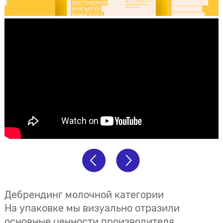
Дебрендинг молочной категории
На упаковке мы визуально отразили
основные ценности производителя,